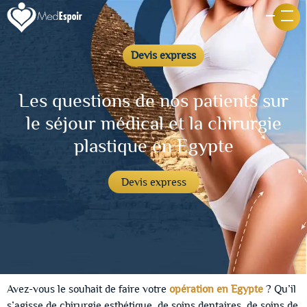
Devis express
Les questions de nos patients sur
le séjour médical et la chirurgie
plastique en Egypte
Devis express
Avez-vous le souhait de faire votre
opération en Egypte
? Qu’il
s’agisse de chirurgie esthétique, de soins dentaires, de soins de